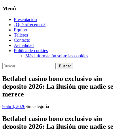
Menú
Acompañamiento y Crecimiento Personal
PSICOLOGÍA CLÍNICA
Ir
Presentación
al
LLUM PONS
¿Qué ofrecemos?
contenido
Equipo
Talleres
Contacto
Actualidad
Política de cookies
Más información sobre las cookies
Buscar:
Betlabel casino bono exclusivo sin
deposito 2026: La ilusión que nadie se
merece
9 abril, 2026
Sin categoría
Betlabel casino bono exclusivo sin
deposito 2026: La ilusión que nadie se