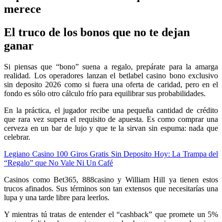
merece
El truco de los bonos que no te dejan
ganar
Si piensas que “bono” suena a regalo, prepárate para la amarga
realidad. Los operadores lanzan el betlabel casino bono exclusivo
sin deposito 2026 como si fuera una oferta de caridad, pero en el
fondo es sólo otro cálculo frío para equilibrar sus probabilidades.
En la práctica, el jugador recibe una pequeña cantidad de crédito
que rara vez supera el requisito de apuesta. Es como comprar una
cerveza en un bar de lujo y que te la sirvan sin espuma: nada que
celebrar.
Legiano Casino 100 Giros Gratis Sin Deposito Hoy: La Trampa del
“Regalo” que No Vale Ni Un Café
Casinos como Bet365, 888casino y William Hill ya tienen estos
trucos afinados. Sus términos son tan extensos que necesitarías una
lupa y una tarde libre para leerlos.
Y mientras tú tratas de entender el “cashback” que promete un 5%